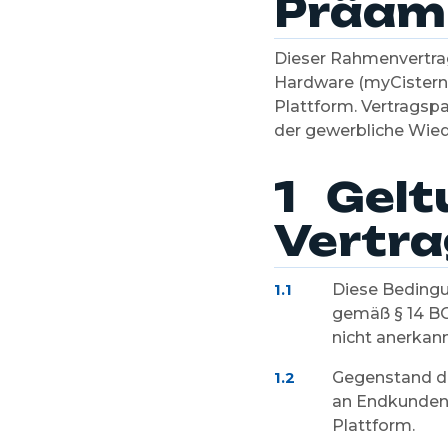
Präam
Dieser Rahmenvertrag
Hardware (myCistern-
Plattform. Vertragsp
der gewerbliche Wied
1 Gelt
Vertr
Diese Bedingu
1.1
gemäß § 14 B
nicht anerkann
Gegenstand di
1.2
an Endkunden 
Plattform.