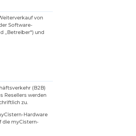
Weiterverkauf von
der Software-
d „Betreiber") und
häftsverkehr (B2B)
s Resellers werden
riftlich zu.
 myCistern-Hardware
 die myCistern-