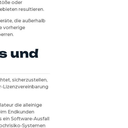
stöße oder
bieten resultieren.
eräte, die außerhalb
e vorherige
erren.
rs und
htet, sicherzustellen,
r-Lizenzvereinbarung
ateur die alleinige
beim Endkunden
s ein Software-Ausfall
 Hochrisiko-Systemen