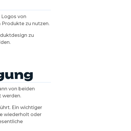
nd Logos von
 Produkte zu nutzen.
oduktdesign zu
lden.
igung
ann von beiden
t werden.
hrt. Ein wichtiger
re wiederholt oder
esentliche