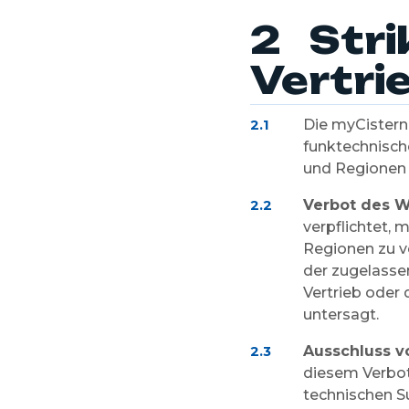
2 Stri
Vertr
Die myCistern-
2.1
funktechnische
und Regionen 
Verbot des W
2.2
verpflichtet, 
Regionen zu ve
der zugelassen
Vertrieb oder 
untersagt.
Ausschluss v
2.3
diesem Verbot 
technischen S