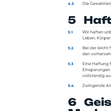
Die Gewährleis
4.3
5 Haf
Wir haften unb
5.1
Leben, Körper
Bei der leicht
5.2
den vorherseh
Eine Haftung 
5.3
Einsparungen 
vollständig a
Zwingende Ans
5.4
6 Geis