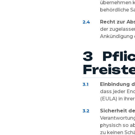
übernehmen ke
behördliche Sa
Recht zur Ab
2.4
der zugelasse
Ankündigung d
3 Pfli
Freist
Einbindung 
3.1
dass jeder En
(EULA) in ihre
Sicherheit de
3.2
Verantwortung
physisch so ab
zu keinen Sch