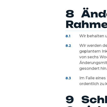
8 Änd
Rahme
Wir behalten u
8.1
Wir werden de
8.2
geplantem Inkr
von sechs Woc
Änderungsmitt
gesondert hin.
Im Falle eine
8.3
ordentlich zu 
9 Sch