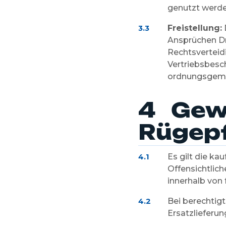
genutzt werde
Freistellung:
3.3
Ansprüchen Dr
Rechtsverteidi
Vertriebsbesc
ordnungsgemäß
4 Gew
Rügepf
Es gilt die k
4.1
Offensichtlich
innerhalb von 
Bei berechtig
4.2
Ersatzlieferun