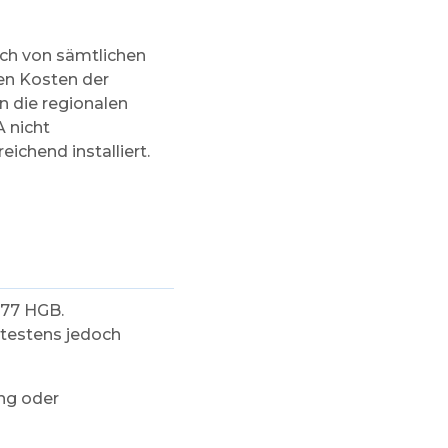
ich von sämtlichen
en Kosten der
en die regionalen
 nicht
ichend installiert.
377 HGB.
ätestens jedoch
ng oder