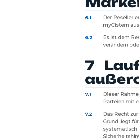
Marke
Der Reseller e
6.1
myCistern aus
Es ist dem Re
6.2
verändern ode
7 Lauf
außero
Dieser Rahmen
7.1
Parteien mit 
Das Recht zur 
7.2
Grund liegt f
systematisch i
Sicherheitshi